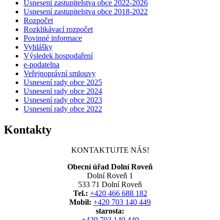
Usnesení zastupitelstva obce 2022-2026
Usnesení zastupitelstva obce 2018-2022
Rozpočet
Rozklikávací rozpočet
Povinné informace
Vyhlášky
Výsledek hospodaření
e-podatelna
Veřejnoprávní smlouvy
Usnesení rady obce 2025
Usnesení rady obce 2024
Usnesení rady obce 2023
Usnesení rady obce 2022
Kontakty
KONTAKTUJTE NÁS!
Obecní úřad Dolní Roveň
Dolní Roveň 1
533 71 Dolní Roveň
Tel.:
+420 466 688 182
Mobil:
+420 703 140 449
starosta:
+420 703 140 440