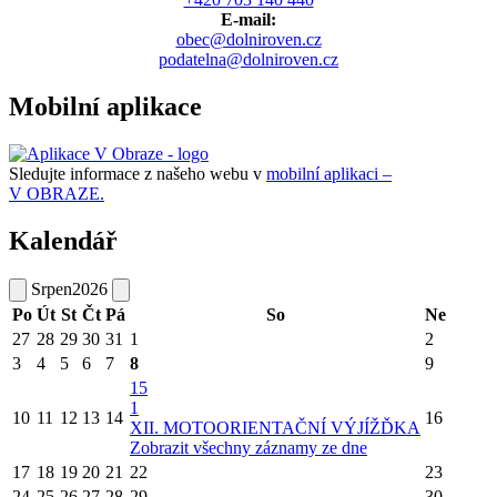
E-mail:
obec@dolniroven.cz
podatelna@dolniroven.cz
Mobilní aplikace
Sledujte informace z našeho webu v
mobilní aplikaci –
V OBRAZE.
Kalendář
Srpen
2026
Po
Út
St
Čt
Pá
So
Ne
27
28
29
30
31
1
2
3
4
5
6
7
8
9
15
1
10
11
12
13
14
16
XII. MOTOORIENTAČNÍ VÝJÍŽĎKA
Zobrazit všechny záznamy ze dne
17
18
19
20
21
22
23
24
25
26
27
28
29
30