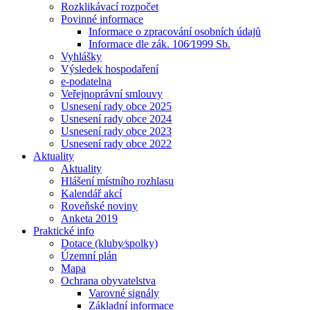
Rozklikávací rozpočet
Povinné informace
Informace o zpracování osobních údajů
Informace dle zák. 106⁄1999 Sb.
Vyhlášky
Výsledek hospodaření
e-podatelna
Veřejnoprávní smlouvy
Usnesení rady obce 2025
Usnesení rady obce 2024
Usnesení rady obce 2023
Usnesení rady obce 2022
Aktuality
Aktuality
Hlášení místního rozhlasu
Kalendář akcí
Roveňské noviny
Anketa 2019
Praktické info
Dotace (kluby⁄spolky)
Územní plán
Mapa
Ochrana obyvatelstva
Varovné signály
Základní informace