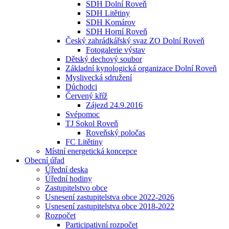
SDH Dolní Roveň
SDH Litětiny
SDH Komárov
SDH Horní Roveň
Český zahrádkářský svaz ZO Dolní Roveň
Fotogalerie výstav
Dětský dechový soubor
Základní kynologická organizace Dolní Roveň
Myslivecká sdružení
Důchodci
Červený kříž
Zájezd 24.9.2016
Svépomoc
TJ Sokol Roveň
Roveňský poločas
FC Litětiny
Místní energetická koncepce
Obecní úřad
Úřední deska
Úřední hodiny
Zastupitelstvo obce
Usnesení zastupitelstva obce 2022-2026
Usnesení zastupitelstva obce 2018-2022
Rozpočet
Participativní rozpočet