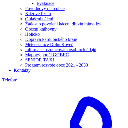
Evakuace
Povodňový plán obce
Krizové řízení
Ohlášení pálení
Žádost o povolení kácení dřevin mimo les
Obecní knihovny
Holicko
Doprava Pardubického kraje
Meteostanice Dolní Roveň
Informace o zpracování osobních údajů
Mapový portál GOBEC
SENIOR TAXI
Program rozvoje obce 2021 - 2030
Kontakty
Telefon: