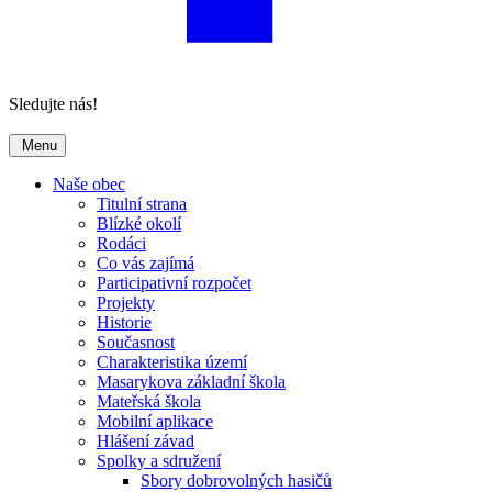
Sledujte nás!
Menu
Naše obec
Titulní strana
Blízké okolí
Rodáci
Co vás zajímá
Participativní rozpočet
Projekty
Historie
Současnost
Charakteristika území
Masarykova základní škola
Mateřská škola
Mobilní aplikace
Hlášení závad
Spolky a sdružení
Sbory dobrovolných hasičů