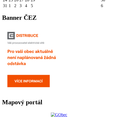
31
1
2
3
4
5
6
Banner ČEZ
Mapový portál