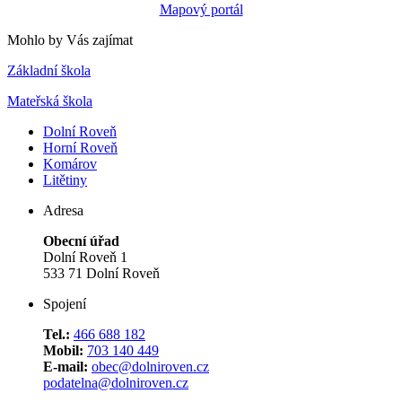
Mapový portál
Mohlo by Vás zajímat
Základní škola
Mateřská škola
Dolní Roveň
Horní Roveň
Komárov
Litětiny
Adresa
Obecní úřad
Dolní Roveň 1
533 71 Dolní Roveň
Spojení
Tel.:
466 688 182
Mobil:
703 140 449
E-mail:
obec@dolniroven.cz
podatelna@dolniroven.cz