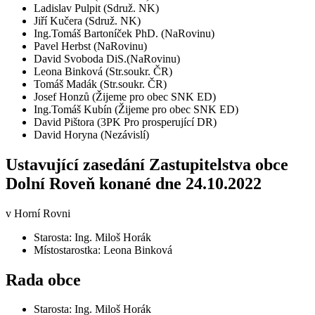
Ladislav Pulpit (Sdruž. NK)
Jiří Kučera (Sdruž. NK)
Ing.Tomáš Bartoníček PhD. (NaRovinu)
Pavel Herbst (NaRovinu)
David Svoboda DiS.(NaRovinu)
Leona Binková (Str.soukr. ČR)
Tomáš Madák (Str.soukr. ČR)
Josef Honzů (Žijeme pro obec SNK ED)
Ing.Tomáš Kubín (Žijeme pro obec SNK ED)
David Pištora (3PK Pro prosperující DR)
David Horyna (Nezávislí)
Ustavující zasedání Zastupitelstva obce
Dolní Roveň konané dne 24.10.2022
v Horní Rovni
Starosta: Ing. Miloš Horák
Místostarostka: Leona Binková
Rada obce
Starosta: Ing. Miloš Horák