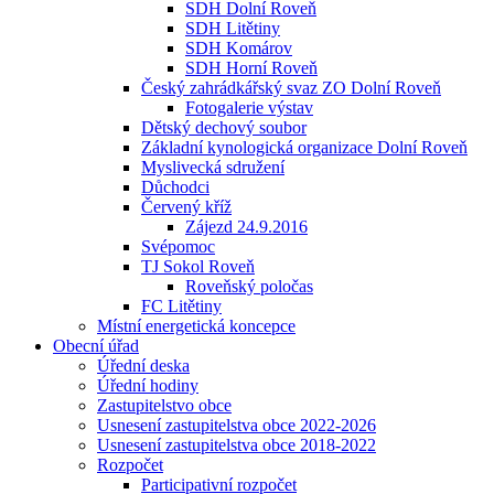
SDH Dolní Roveň
SDH Litětiny
SDH Komárov
SDH Horní Roveň
Český zahrádkářský svaz ZO Dolní Roveň
Fotogalerie výstav
Dětský dechový soubor
Základní kynologická organizace Dolní Roveň
Myslivecká sdružení
Důchodci
Červený kříž
Zájezd 24.9.2016
Svépomoc
TJ Sokol Roveň
Roveňský poločas
FC Litětiny
Místní energetická koncepce
Obecní úřad
Úřední deska
Úřední hodiny
Zastupitelstvo obce
Usnesení zastupitelstva obce 2022-2026
Usnesení zastupitelstva obce 2018-2022
Rozpočet
Participativní rozpočet