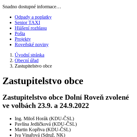
Snadno dostupné informace…
Odpady a poplatky
Senior TAXI
Hlášení rozhlasu
Pošta
Projekty
Roveňské noviny
Úvodní stránka
Obecní úřad
Zastupitelstvo obce
Zastupitelstvo obce
Zastupitelstvo obce Dolní Roveň zvolené
ve volbách 23.9. a 24.9.2022
Ing. Miloš Horák (KDU-ČSL)
Pavlína Jedličková (KDU-ČSL)
Martin Kopřiva (KDU-ČSL)
Iva Vinařová (Sdruž. NK)