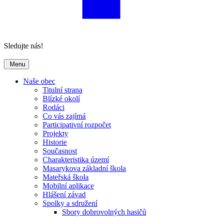
Sledujte nás!
Menu
Naše obec
Titulní strana
Blízké okolí
Rodáci
Co vás zajímá
Participativní rozpočet
Projekty
Historie
Současnost
Charakteristika území
Masarykova základní škola
Mateřská škola
Mobilní aplikace
Hlášení závad
Spolky a sdružení
Sbory dobrovolných hasičů