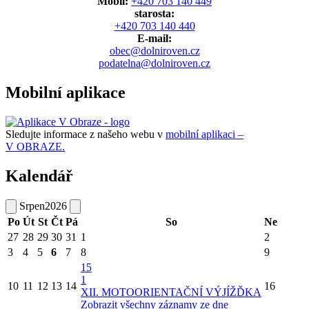
Mobil:
+420 703 140 449
starosta:
+420 703 140 440
E-mail:
obec@dolniroven.cz
podatelna@dolniroven.cz
Mobilní aplikace
Sledujte informace z našeho webu v
mobilní aplikaci –
V OBRAZE.
Kalendář
Srpen
2026
Po
Út
St
Čt
Pá
So
Ne
27
28
29
30
31
1
2
3
4
5
6
7
8
9
15
1
10
11
12
13
14
16
XII. MOTOORIENTAČNÍ VÝJÍŽĎKA
Zobrazit všechny záznamy ze dne