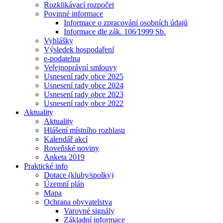
Rozklikávací rozpočet
Povinné informace
Informace o zpracování osobních údajů
Informace dle zák. 106⁄1999 Sb.
Vyhlášky
Výsledek hospodaření
e-podatelna
Veřejnoprávní smlouvy
Usnesení rady obce 2025
Usnesení rady obce 2024
Usnesení rady obce 2023
Usnesení rady obce 2022
Aktuality
Aktuality
Hlášení místního rozhlasu
Kalendář akcí
Roveňské noviny
Anketa 2019
Praktické info
Dotace (kluby⁄spolky)
Územní plán
Mapa
Ochrana obyvatelstva
Varovné signály
Základní informace