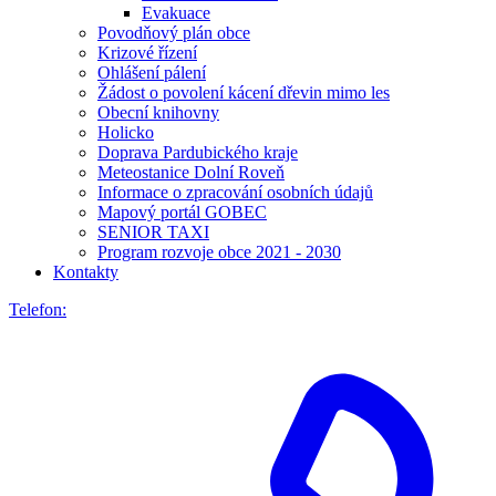
Evakuace
Povodňový plán obce
Krizové řízení
Ohlášení pálení
Žádost o povolení kácení dřevin mimo les
Obecní knihovny
Holicko
Doprava Pardubického kraje
Meteostanice Dolní Roveň
Informace o zpracování osobních údajů
Mapový portál GOBEC
SENIOR TAXI
Program rozvoje obce 2021 - 2030
Kontakty
Telefon: