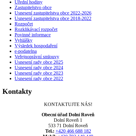
Úřední hodiny
Zastupitelstvo obce
Usnesení zastupitelstva obce 2022-2026
Usnesení zastupitelstva obce 2018-2022
Rozpočet
Rozklikávací rozpočet
Povinné informace
Vyhlášky
Výsledek hospodaření
e-podatelna
Veřejnoprávní smlouvy
Usnesení rady obce 2025
Usnesení rady obce 2024
Usnesení rady obce 2023
Usnesení rady obce 2022
Kontakty
KONTAKTUJTE NÁS!
Obecní úřad Dolní Roveň
Dolní Roveň 1
533 71 Dolní Roveň
Tel.:
+420 466 688 182