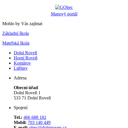
Mapový portál
Mohlo by Vás zajímat
Základní škola
Mateřská škola
Dolní Roveň
Horní Roveň
Komárov
Litětiny
Adresa
Obecní úřad
Dolní Roveň 1
533 71 Dolní Roveň
Spojení
Tel.:
466 688 182
Mobil:
703 140 449
E-mail:
obec@dolniroven.cz