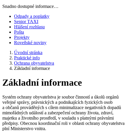
Snadno dostupné informace…
Odpady a poplatky
Senior TAXI
Hlášení rozhlasu
Pošta
Projekty
Roveňské noviny
Úvodní stránka
Praktické info
Ochrana obyvatelstva
Základní informace
Základní informace
Systém ochrany obyvatelstva je soubor činností a úkolů orgánů
veřejné správy, právnických a podnikajících fyzických osob
a občanů prováděných s cílem minimalizace negativních dopadů
mimořádných událostí a zabezpečení ochrany života, zdraví,
majetku a životního prostředí, v souladu s platnými právními
předpisy. Obecnou koordinační roli v oblasti ochrany obyvatelstva
plní Ministerstvo vnitra.