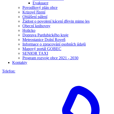
Evakuace
Povodňový plán obce
Krizové řízení
Ohlášení pálení
Žádost o povolení kácení dřevin mimo les
Obecní knihovny
Holicko
Doprava Pardubického kraje
Meteostanice Dolní Roveň
Informace o zpracování osobních údajů
Mapový portál GOBEC
SENIOR TAXI
Program rozvoje obce 2021 - 2030
Kontakty
Telefon: