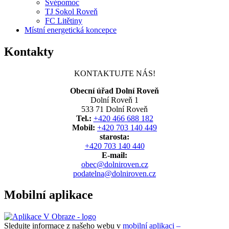
Svépomoc
TJ Sokol Roveň
FC Litětiny
Místní energetická koncepce
Kontakty
KONTAKTUJTE NÁS!
Obecní úřad Dolní Roveň
Dolní Roveň 1
533 71 Dolní Roveň
Tel.:
+420 466 688 182
Mobil:
+420 703 140 449
starosta:
+420 703 140 440
E-mail:
obec@dolniroven.cz
podatelna@dolniroven.cz
Mobilní aplikace
Sledujte informace z našeho webu v
mobilní aplikaci –