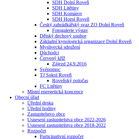
SDH Dolní Roveň
SDH Litětiny
SDH Komárov
SDH Horní Roveň
Český zahrádkářský svaz ZO Dolní Roveň
Fotogalerie výstav
Dětský dechový soubor
Základní kynologická organizace Dolní Roveň
Myslivecká sdružení
Důchodci
Červený kříž
Zájezd 24.9.2016
Svépomoc
TJ Sokol Roveň
Roveňský poločas
FC Litětiny
Místní energetická koncepce
Obecní úřad
Úřední deska
Úřední hodiny
Zastupitelstvo obce
Usnesení zastupitelstva obce 2022-2026
Usnesení zastupitelstva obce 2018-2022
Rozpočet
Participativní rozpočet