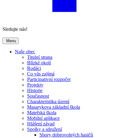
Sledujte nás!
Menu
Naše obec
Titulní strana
Blízké okolí
Rodáci
Co vás zajímá
Participativní rozpočet
Projekty
Historie
Současnost
Charakteristika území
Masarykova základní škola
Mateřská škola
Mobilní aplikace
Hlášení závad
Spolky a sdružení
Sbory dobrovolných hasičů