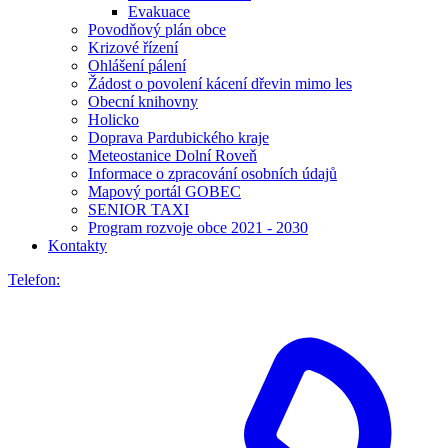
Evakuace
Povodňový plán obce
Krizové řízení
Ohlášení pálení
Žádost o povolení kácení dřevin mimo les
Obecní knihovny
Holicko
Doprava Pardubického kraje
Meteostanice Dolní Roveň
Informace o zpracování osobních údajů
Mapový portál GOBEC
SENIOR TAXI
Program rozvoje obce 2021 - 2030
Kontakty
Telefon: