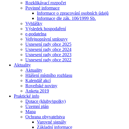
Rozklikávací rozpočet
Povinné informace
Informace o zpracování osobních údajů
Informace dle zák. 106⁄1999 Sb.
Vyhlášky
Výsledek hospodaření
e-podatelna
Veřejnoprávní smlouvy
Usnesení rady obce 2025
Usnesení rady obce 2024
Usnesení rady obce 2023
Usnesení rady obce 2022
Aktuality
Aktuality
Hlášení místního rozhlasu
Kalendář akcí
Roveňské noviny
Anketa 2019
Praktické info
Dotace (kluby⁄spolky)
Územní plán
Mapa
Ochrana obyvatelstva
Varovné signály
Základní informace