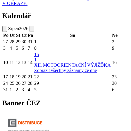
V OBRAZE.
Kalendář
Srpen
2026
Po
Út
St
Čt
Pá
So
Ne
27
28
29
30
31
1
2
3
4
5
6
7
8
9
15
1
10
11
12
13
14
16
XII. MOTOORIENTAČNÍ VÝJÍŽĎKA
Zobrazit všechny záznamy ze dne
17
18
19
20
21
22
23
24
25
26
27
28
29
30
31
1
2
3
4
5
6
Banner ČEZ