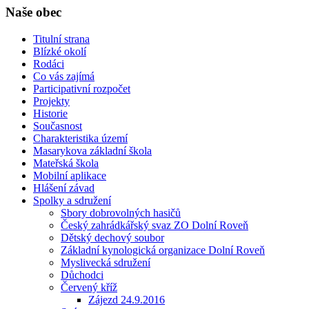
Naše obec
Titulní strana
Blízké okolí
Rodáci
Co vás zajímá
Participativní rozpočet
Projekty
Historie
Současnost
Charakteristika území
Masarykova základní škola
Mateřská škola
Mobilní aplikace
Hlášení závad
Spolky a sdružení
Sbory dobrovolných hasičů
Český zahrádkářský svaz ZO Dolní Roveň
Dětský dechový soubor
Základní kynologická organizace Dolní Roveň
Myslivecká sdružení
Důchodci
Červený kříž
Zájezd 24.9.2016