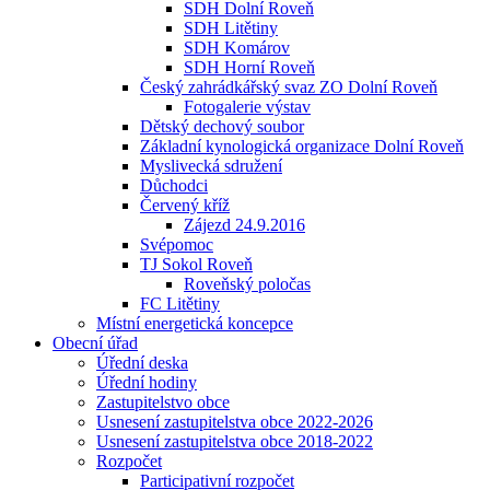
SDH Dolní Roveň
SDH Litětiny
SDH Komárov
SDH Horní Roveň
Český zahrádkářský svaz ZO Dolní Roveň
Fotogalerie výstav
Dětský dechový soubor
Základní kynologická organizace Dolní Roveň
Myslivecká sdružení
Důchodci
Červený kříž
Zájezd 24.9.2016
Svépomoc
TJ Sokol Roveň
Roveňský poločas
FC Litětiny
Místní energetická koncepce
Obecní úřad
Úřední deska
Úřední hodiny
Zastupitelstvo obce
Usnesení zastupitelstva obce 2022-2026
Usnesení zastupitelstva obce 2018-2022
Rozpočet
Participativní rozpočet