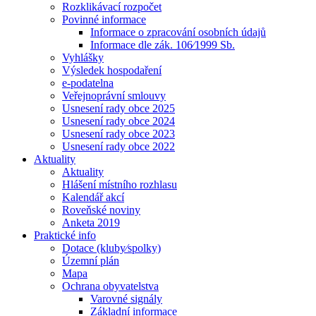
Rozklikávací rozpočet
Povinné informace
Informace o zpracování osobních údajů
Informace dle zák. 106⁄1999 Sb.
Vyhlášky
Výsledek hospodaření
e-podatelna
Veřejnoprávní smlouvy
Usnesení rady obce 2025
Usnesení rady obce 2024
Usnesení rady obce 2023
Usnesení rady obce 2022
Aktuality
Aktuality
Hlášení místního rozhlasu
Kalendář akcí
Roveňské noviny
Anketa 2019
Praktické info
Dotace (kluby⁄spolky)
Územní plán
Mapa
Ochrana obyvatelstva
Varovné signály
Základní informace