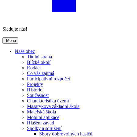
Sledujte nás!
Menu
Naše obec
Titulní strana
Blízké okolí
Rodáci
Co vás zajímá
Participativní rozpočet
Projekty
Historie
Současnost
Charakteristika území
Masarykova základní škola
Mateřská škola
Mobilní aplikace
Hlášení závad
Spolky a sdružení
Sbory dobrovolných hasičů