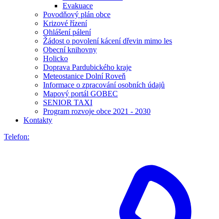
Evakuace
Povodňový plán obce
Krizové řízení
Ohlášení pálení
Žádost o povolení kácení dřevin mimo les
Obecní knihovny
Holicko
Doprava Pardubického kraje
Meteostanice Dolní Roveň
Informace o zpracování osobních údajů
Mapový portál GOBEC
SENIOR TAXI
Program rozvoje obce 2021 - 2030
Kontakty
Telefon: